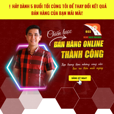
HÃY DÀNH 5 BUỔI TỐI CÙNG TÔI ĐỂ THAY ĐỔI KẾT QUẢ
BÁN HÀNG CỦA BẠN MÃI MÃI!